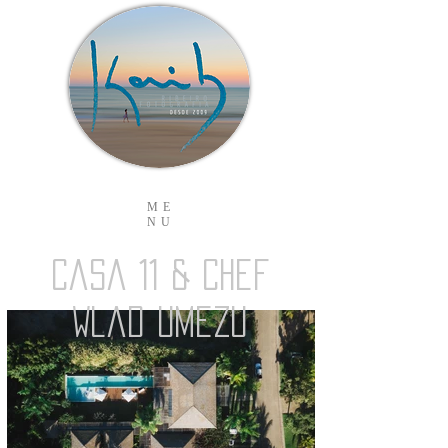
ME
NU
Casa 11 & Chef
Wlad Umezu